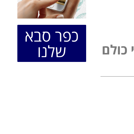
כפר סבא
ל
שלנו
כ
ו
ל
ם
פ
י
נ
י