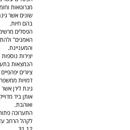
מגרוטאות וחומ
שונים אשר גינ
בהם חיות.
הפסלים מרשימי
האמנים" ולהת
והמעניינת.
יצירות נוספות
הנמצאות בתער
ציורים יפהפיים
דמויות ממשפח
גינת לירן אשר צ
אותן ביד מדויי
ואוהבת.
התערוכה פתוח
לקהל הרחב עד
31.12