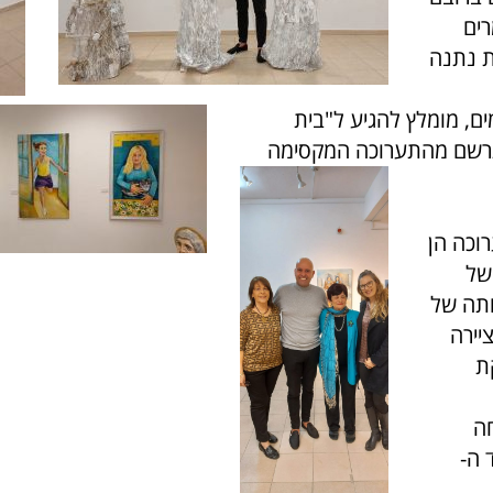
רים
ת נתנה
ם, מומלץ להגיע ל"בית
רשם מהתערוכה המקסימה
וכה הן
 של
תה של
יירה
קת
ה
 ה-