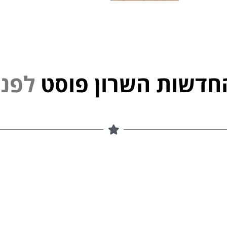
חדשות השרון פוסט
נ
פ
ל