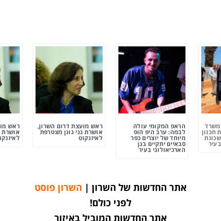
ומשרד
הראפ המקומי עולה
ראש מועצת דרום השרון,
ראש מוע
 תכנון
לבמה: ערב היפ הופ
אושרת גני גונן מצטרפת
אושרת ג
שכונת
מיוחד של יוצרים כפר
לאיזנקוט
לאיזנקו
בעיר
סבאיים יתקיים בגן
הארכיאולוגי בעיר
אתר החדשות של השרון |
השרון פוסט
לפני כולם!
אתר החדשות המוביל באיזור