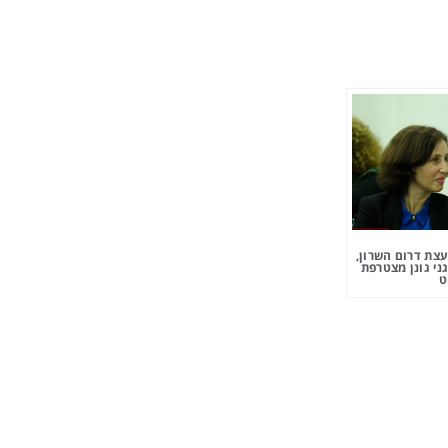
צת דרום השרון,
ני גונן מצטרפת
ט