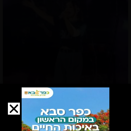
אלפי ילדים, הורים, תושבות ותושבים חגגו
את ט"ו באב בכפר סבא עם הופעות של
רינת בר ואייל לוי
לכתבה המלאה »