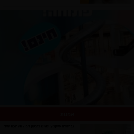
אמנות
גבריאלה סייקביץ: שמש בגבעון דום / תערוכת יחיד