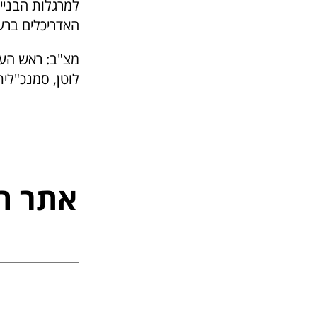
למרגלות הבניי
האדריכלים ברעל
מצ"ב: ראש העיר
לוטן, סמנכ"לית
אתר ה