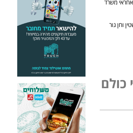
 אחראי משרד
ן וחן גור
כ
ו
ל
ם