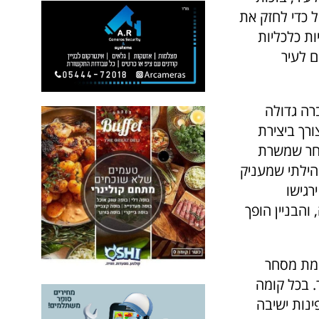
ל כדי לחזק את
ת כלכליות
 לעיר
רה גדולה
רך ביצירת
סחר שמשרת
הילתי שמעניק
רגישו
הבניין הופך
טח של כ-9,000 מ"ר מעל קומת מסחר
ר ושתי קומות לחניה תת-קרקעית בשטח 8,000 מ"ר. בכל קומה
ינות ישיבה