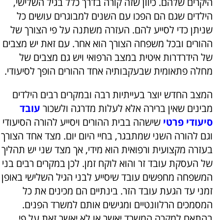
היקרים שלהם. כיוון שזה קורה בדרך כלל בגיל השלישי,
הילדים שגם הם הפכו עם השנים למבוגרים עושים כל
שניתן כדי לסייע להם. העזרה משתנה על פי הצורך של
ההורים ובכל משפחה הצורך הוא אחר. עם זאת יש מצבים
של הידרדרות איטית במצב הרפואי ויש גם מצבים של
מחלה פתאומית שבעקבותיה אחד ההורים הופך לסיעודי.
המצב החדש יוצר בעייתיות רבה ובמקרים רבים הילדים
מבינים שאין ברירה אלא לעלות מדרגה ולשכור
עובד
סיעודי פרטי
שישהה בבית ההורים ויסייע להורה הסיעודי
וגם להורה השני שמתבגר, בחיי היום יום. מצד אחד הצורך
בעזרה מקצועית ורפואית הוא מידי, אך מצד שני יש תהליך
של העסקת עובד זר והוא לוקח זמן. לכן במקרים רבים בני
המשפחה מחפשים עובד שיסייע לבני הגיל השלישי באופן
זמני עד הגעת עובד הזר. בינתיים הם מכינים את כל
המסמכים הרלוונטיים ומגישים אותם למשרד הפנים.
בהתאם למקרה המשרד יאשר או לא יאשר זאת על פי