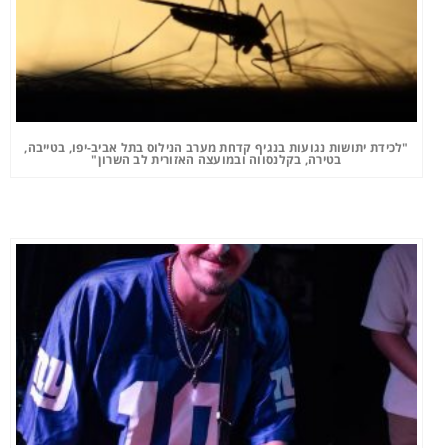
"לכידת יתושות נגועות בנגיף קדחת מערב הנילוס בתל אביב-יפו, בטייבה,
בטירה, בקלנסווה ובמועצה האזורית לב השרון"