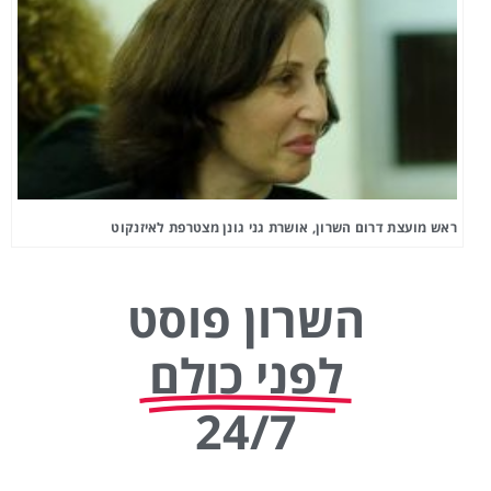
ראש מועצת דרום השרון, אושרת גני גונן מצטרפת לאיזנקוט
השרון פוסט
לפני כולם
24/7