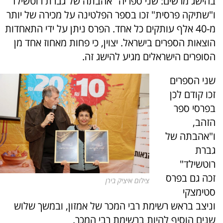
בהישג מרשים: שני ספריה "אהבתה של גברת רוטשילד"
ו"שתיקה פרסית" זכו בספר הפלטינה על מכירה של יותר
מ-40 אלף עותקים כל אחד. הפרס ניתן על ידי התאחדות
הוצאות הספרים בישראל. יצוין, כי פחות מאחוז אחד מן
הסופרים הישראלים מגיע להישג זה.
שני הספרים
זכו קודם לכן
בפרסי ספר
הזהב,
ו"אהבתה של
גברת
רוטשילד"
זכה גם בפרס
צילום איציק בירן
סטימצקי
וניצב בראש רשימת רבי המכר של אמזון, ובמשך שלוש
שנים הוסיף להיות ברשימת רבי המכר.