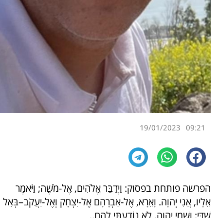
19/01/2023
09:21
הפרשה פותחת בפסוק: וַיְדַבֵּר אֱלֹהִים, אֶל-מֹשֶׁה; וַיֹּאמֶר
אֵלָיו, אֲנִי יְהוָה. וָאֵרָא, אֶל-אַבְרָהָם אֶל-יִצְחָק וְאֶל-יַעֲקֹב–בְּאֵל
שַׁדָּי; וּשְׁמִי יְהוָה, לֹא נוֹדַעְתִּי לָהֶם..