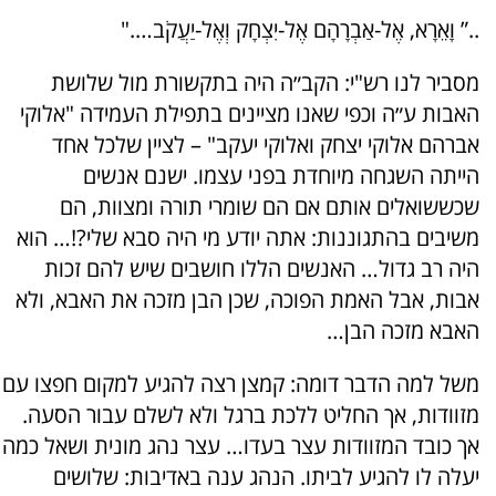
..” וָאֵרָא, אֶל-אַבְרָהָם אֶל-יִצְחָק וְאֶל-יַעֲקֹב…."
מסביר לנו רש"י: הקב״ה היה בתקשורת מול שלושת
האבות ע״ה וכפי שאנו מציינים בתפילת העמידה "אלוקי
אברהם אלוקי יצחק ואלוקי יעקב" – לציין שלכל אחד
הייתה השגחה מיוחדת בפני עצמו. ישנם אנשים
שכששואלים אותם אם הם שומרי תורה ומצוות, הם
משיבים בהתגוננות: אתה יודע מי היה סבא שלי?!… הוא
היה רב גדול… האנשים הללו חושבים שיש להם זכות
אבות, אבל האמת הפוכה, שכן הבן מזכה את האבא, ולא
האבא מזכה הבן…
משל למה הדבר דומה: קמצן רצה להגיע למקום חפצו עם
מזוודות, אך החליט ללכת ברגל ולא לשלם עבור הסעה.
אך כובד המזוודות עצר בעדו… עצר נהג מונית ושאל כמה
יעלה לו להגיע לביתו. הנהג ענה באדיבות: שלושים