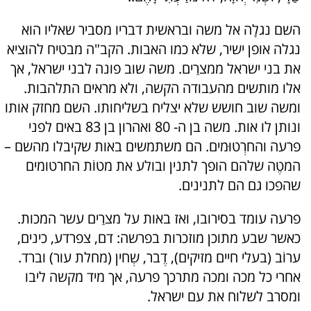
השם נגלָה אל משה ובראשית דבריו מסביר שאליו הוא
נגלה אופן ישיר, שלא כמו האבות. הקב"ה מבטיח להוציא
את בני ישראל ממצרַים. משה שוב פונה לבני ישראל, אך
אלו מותשים מהעבודה הקשה, ולא מראים התלהבות.
ומשה שוב חושש שלא יצליח בשליחותו. השם מחזק אותו
ונותן לו אות. משה בן ה- 80 ואהרון בן 83 באים לפני
פרעה והחרְטוּמים. הם משתמשים באות שקיבלו מהשם –
המטֶה שלהם הופך לתנין ובולע את מטוֹת החרטומים
שהפכו גם הם לתנינים.
פרעה עומד בסירובו, ואז באות על מצרַים עשר המכות.
כאשר שבע מתוכן מוזכרות בפרשה: דם, צפרדע, כינים,
ערוֹב (בעלי חיים מזיקים), דֶבר, שְחין (מחלת עור) וברד.
אחרי כל מכה ומכה מתרכך פרעה, אך מיד מקשה ליבו
ומסרב לשלוח את עם ישראל.