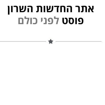
אתר החדשות השרון
פוסט
ל
פ
נ
י