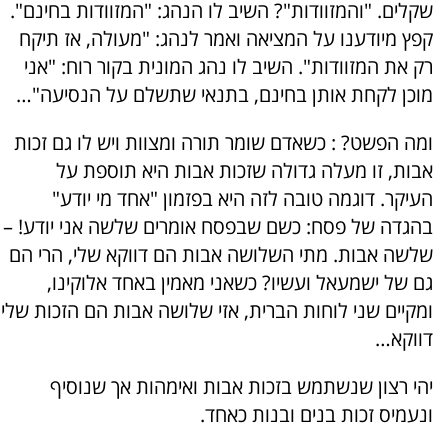
שקלים. "והמזוודות"? השיב לו הנהג: "המזוודות בחינם".
קפץ מיודענו על המציאה ואמר לנהג: "מעולה, אז תיקח
רק את המזוודות". השיב לו נהג המונית בקור רוח: "אני
מוכן לקחת אותן בחינם, בתנאי שתשלם על הנסיעה"…
ומה הפשט? : כשאדם שומר תורה ומצוות ויש לו גם זכות
אבות, זו מעלה גדולה שזכות אבות היא תוספת על
העיקר. דוגמה טובה לזה היא בפזמון "אחד מי יודע"
בהגדה של פסח: כשם שבפסח אומרים שלשה אני יודע! –
שלשה אבות. מתי השלושה אבות הם דווקא שלי, הרי הם
גם של ישמעאל ועשיו? כשאני מאמין באחד אלוקינו,
ומקיים שני לוחות הברית, אזי שלושה אבות הם הזכות שלי
דווקא…
יהי רצון שנשתמש בזכות אבות ואימהות אך שנוסיף
ונעמיס זכות בנים ובנות כאחד.