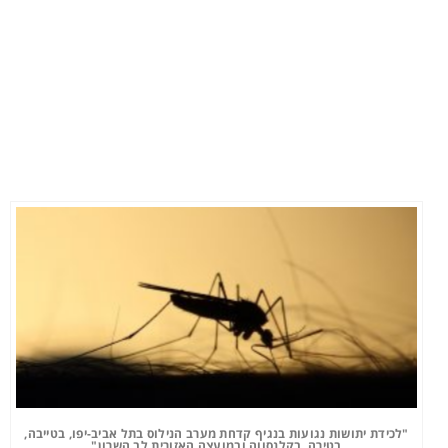
"לכידת יתושות נגועות בנגיף קדחת מערב הנילוס בתל אביב-יפו, בטייבה,
בטירה, בקלנסווה ובמועצה האזורית לב השרון"