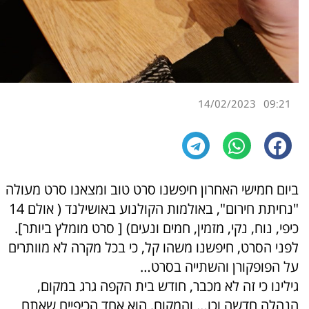
14/02/2023
09:21
ביום חמישי האחרון חיפשנו סרט טוב ומצאנו סרט מעולה
"נחיתת חירום", באולמות הקולנוע באושילנד ( אולם 14
כיפי, נוח, נקי, מזמין, חמים ונעים) [ סרט מומלץ ביותר].
לפני הסרט, חיפשנו משהו קל, כי בכל מקרה לא מוותרים
על הפופקורן והשתייה בסרט…
גילינו כי זה לא מכבר, חודש בית הקפה גרג במקום,
הנהלה חדשה וכו… והמקום, הוא אחד הכיפיים שאתם