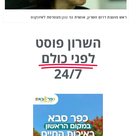
ראש מועצת דרום השרון, אושרת גני גונן מצטרפת לאיזנקוט
השרון פוסט
לפני כולם
24/7