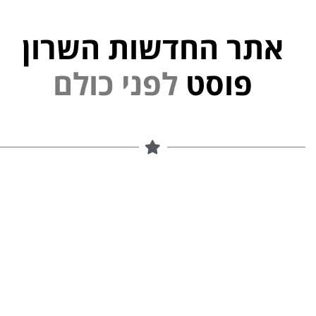
אתר החדשות השרון
י
נ
פ
ל
פוסט
ם
ל