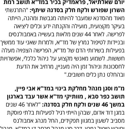
יורם שאלתיאל, פראמדיק בכיר במד"א תושב רמת
השרון שפורש ולקח חלק בסדנה שיתף:
"התרגשתי
מאוד מהסדנא שמעבר להיותה מגבשת ומהנה, הייתה
בעיקר מקצועית, מועילה והקנתה ידע וכלים ליציאה
לפרישה. לאחר 44 שנים מלאות בעשייה באמבולנסים
ובניידות לטיפול נמרץ של מד"א, ולמרות שאני עוד ממשיך
בפעילות בשירותי הדם של מד"א, הפרישה הצפויה מעלה
חששות. לשמוע מאנשי מקצוע על ניהול כלכלי, אפשרויות
לחסכונות וניהול זמן היה מעניין, מרחיב את הדעת
ובהחלט נתן כלים חשובים."
מ"מ וסגן מנהל מחלקת בינוי במד"א אבי פיין,
תושב כפר סבא , מוותיקי מד"א אשר עבד בארגון
במשך 46 שנים ולקח חלק בסדנה:
"לאחר 46 שנים
במגן דוד אדום, שבהן הייתי רגיל לפעילות בלתי פוסקת
מסביב לשעון במגוון תפקידים, החל מנהג אמבולנס
וחובש טיפול נמרץ, דרך סגן מנהל מרחב דן במד"א, מנהל