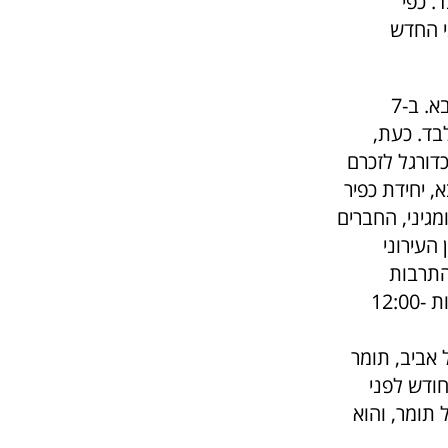
. כפי
י החדש
תומר מורד ואיתם מגיני ז"ל היו חברי ילדות ולמדו יחד בתיכון הרצוג בכפר סבא. ב-7
ים בפיגוע קטלני בבר בדיזינגוף בת"א כשהם בני 27 בלבד. כעת,
דורגל לזכרם
 יחידת כפיר
מגיני, החברים
העירוני
התרבות
והספורט, יתקיים בתאריך 21/4 במגרש האימונים באצטדיון לויטה, בין השעות 12:00-
 אביב, תומר
חודש לפני
 תומר, והוא