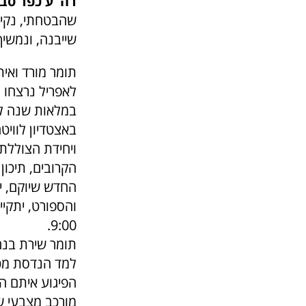
רה"ע כפר סבא
שהבטחתי, נקים 
שייבנה, ונמשי
במלאות שנה לפי
באצטדיון לווי
ויחידת הצוללת 
הקרובים, תיכון
החדש שיוקם, י
9:00.
תומר שירת בנח
למד הנדסת מכו
הפיגוע איתם הצ
מורכב מצבעי ש