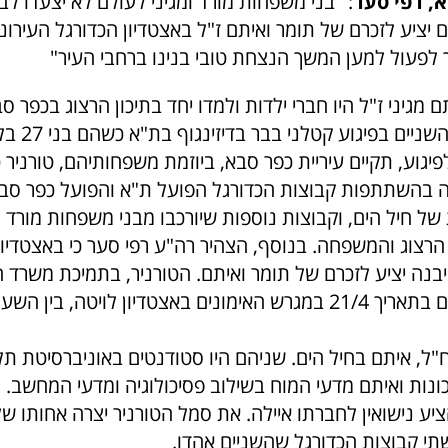
, רפי סער
: "בני משפחות מורד ומגיני לעולם לא יצעדו לבד
יציע לזכרם של תומר ואיתם ז"ל באצטדיון הכדורגל העירונ
ך לפעול למען המשך הנצחת טובי בנינו ברחבי העיר"
לאפריל נרצחו השני
גוע, תקיים עיריית כפר סבא, ביוזמת משפחותיהם, טורניר כ
טה בהשתתפות קבוצות הכדורגל הפועל ת"א והפועל כפר סבא,
של חיל הים, וקבוצות נוספות שיורכבו מבני משפחות מורד ו
 הרצוג והמשפחה. בנוסף, הצהיר רה"ע רפי סער כי באצטדיון 
יבנה יציע לזכרם של תומר ואיתם. הטורניר, בתמיכת משרד 
"ל, איתם בחיל הים. שניהם היו סטודנטים באוניברסיטת תל
נות ואיתם מדעי המוח בשילוב פסיכולוגיה ומדעי המחשב. 
יע נישואין לחברתו איילה. את סמל הטורניר יצרה אחותו של
תי קבוצות הכדורגל שהשניים אהדו.