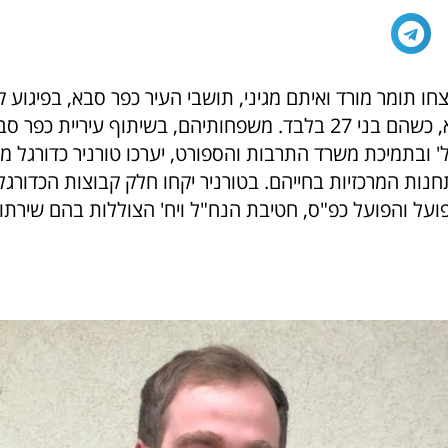
נרצחו תומר מורד ואיתם מגיני, תושבי העיר כפר סבא, בפיגוע 
בדיזינגוף בת"א, כשהם בני 27 בלבד. משפחותיהם, בשיתוף עיריית כפר
' ובתמיכת משרד התרבות והספורט, יערכו טורניר כדורגל מי
נות המרכזיות בחייהם. בטורניר יקחו חלק קבוצות הכדורגל
על והפועל כפ"ס, חטיבת הנח"ל ויח' הצוללות בהם שירתו, 