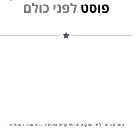
י
נ
פ
פוסט
ל
ם
הוחלט בותמ"ל על הפקדת תוכנית קריית הצעירים בכפר סבא -המתוקנת