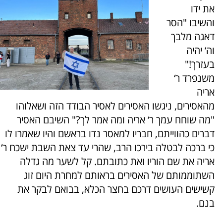
את ידו
והשיבו "הסר
דאגה מלבך
וה‘ יהיה
בעזרך!"
משנפרד ר‘
אריה
מהאסירים, ניגשו האסירים לאסיר הבודד הזה ושאלוהו
"מה שוחח עמך ר‘ אריה ומה אמר לך?" השיבם האסיר
דברים כהווייתם, חבריו למאסר נדו בראשם והיו שאמרו לו
כי ברכה לבטלה בירכו הרב, שהרי עד צאת השבת ישכח ר‘
אריה את שם הוריו ואת כתובתם. קל לשער מה גדלה
השתוממותם של האסירים בראותם למחרת היום זוג
קשישים העושים דרכם בחצר הכלא, בבואם לבקר את
בנם.