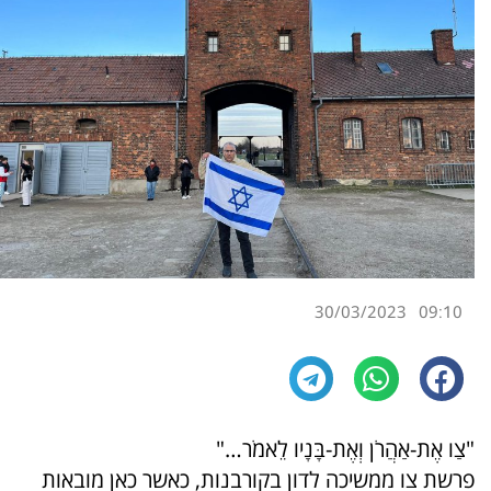
30/03/2023
09:10
"צַו אֶת-אַהֲרֹן וְאֶת-בָּנָיו לֵאמֹר…"
פרשת צו ממשיכה לדון בקורבנות, כאשר כאן מובאות