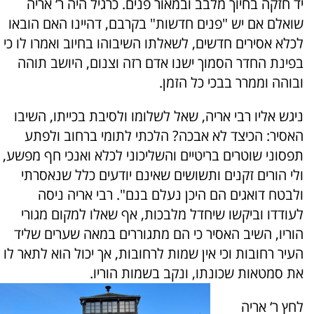
יד חזקה בחיוך מלבב ובמאור פנים. כרגיל היה ר‘ אריה
שואלם אם יש "פנים חדשות" בקרבם, דהיינו האם הובאו
לכלא אסירים חדשים, לשאלתו השיבוהו בחיוב ואמרו לו כי
בפינת החדר הסמוך ישנו אדם רזה וצנום, היושב תוהה
ובוהה וממרר בבכי כל הזמן.
ניגש אליו רבי אריה, שאל לשלומו ולסיבת בכייתו, השיבו
האסיר: הכיצד לא אבכה? הלכתי לתומי ברחוב ולפתע
תפסוני שוטרים בריטיים והשליכוני לכלא ואנכי חף מפשע,
ולי הורים זקנים ותשושים שאינם יודעים כלל שנאסרתי
ולבטח דואגים הם היכן נעלם בנם". רבי אריה ניסה
לעודדו וביקשו שיחדל מלבכות, אף שאלו למקום מגורי
הוריו, השיב האסיר כי הם מתגוררים במאה שערים שליד
העיר רחובות וכי אין שמות לרחובות, אך יכול הוא לתאר לו
את סמטאות שכונתו, ונקב בשמות הוריו.
לחץ ר‘ אריה