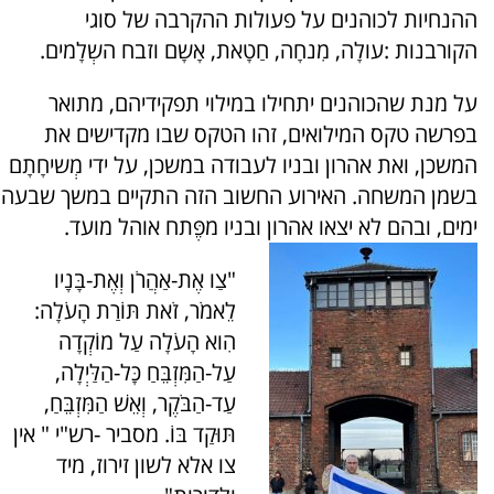
ההנחיות לכוהנים על פעולות ההקרבה של סוגי
הקורבנות :עולָה, מִנחָה, חַטָאת, אָשָם וזבח השְלָמים.
על מנת שהכוהנים יתחילו במילוי תפקידיהם, מתואר
בפרשה טקס המילואים, זהו הטקס שבו מקדישים את
המשכן, ואת אהרון ובניו לעבודה במשכן, על ידי מְשיחָתָם
בשמן המשחה. האירוע החשוב הזה התקיים במשך שבעה
ימים, ובהם לא יצאו אהרון ובניו מפֶּתח אוהל מועד.
"צַו אֶת-אַהֲרֹן וְאֶת-בָּנָיו
לֵאמֹר, זֹאת תּוֹרַת הָעֹלָה:
הִוא הָעֹלָה עַל מוֹקְדָה
עַל-הַמִּזְבֵּחַ כָּל-הַלַּיְלָה,
עַד-הַבֹּקֶר, וְאֵשׁ הַמִּזְבֵּחַ,
תּוּקַד בּוֹ. מסביר -רש"י " אין
צו אלא לשון זירוז, מיד