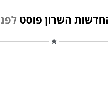
חדשות השרון פוסט
פ
נ
י
ל