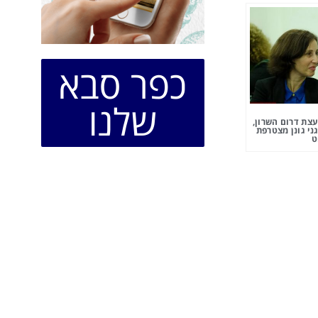
כפר סבא
שלנו
צת דרום השרון,
ני גונן מצטרפת
ט