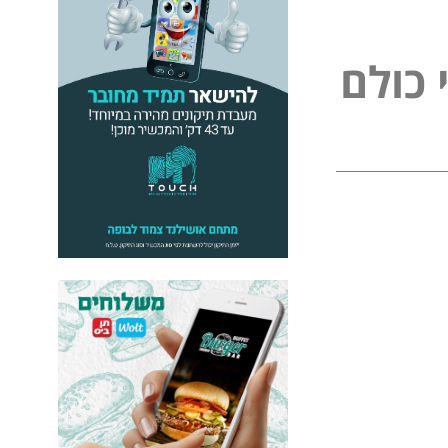
כ
ו
ל
ם
ל