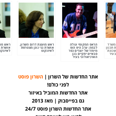
ומשרד
הראפ המקומי עולה
ראש מועצת דרום השרון,
ראש מוע
 תכנון
לבמה: ערב היפ הופ
אושרת גני גונן מצטרפת
אושרת ג
שכונת
מיוחד של יוצרים כפר
לאיזנקוט
לאיזנקו
בעיר
סבאיים יתקיים בגן
הארכיאולוגי בעיר
אתר החדשות של השרון |
השרון פוסט
לפני כולם!
אתר החדשות המוביל באיזור
גם בפייסבוק | מאז 2013
אתר החדשות השרון פוסט 24/7