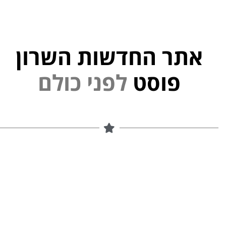
אתר החדשות השרון
פוסט
ל
פ
נ
י