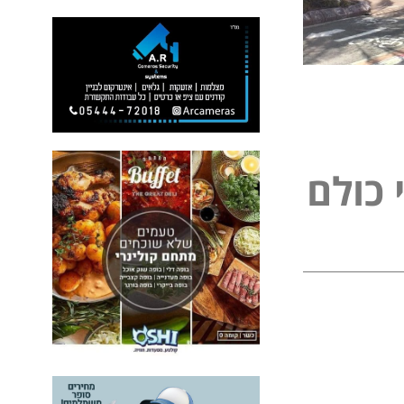
ל
כ
ו
ל
ם
פ
י
נ
י