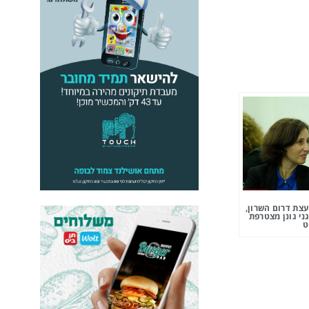
צת דרום השרון,
ני גונן מצטרפת
ט