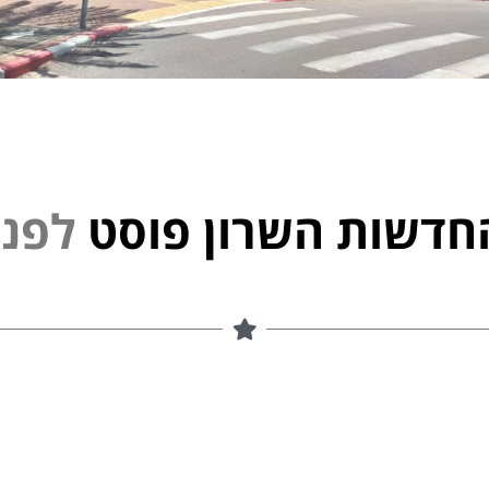
חדשות השרון פוסט
נ
פ
ל