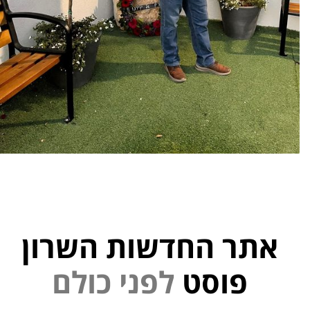
אתר החדשות השרון
פוסט
ל
פ
נ
י