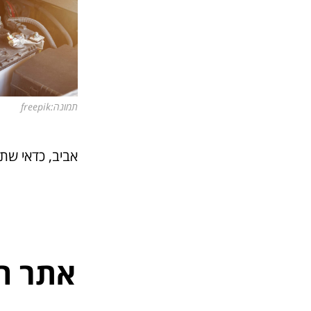
תמונה:freepik
אביב, כדאי שת
אתר ה