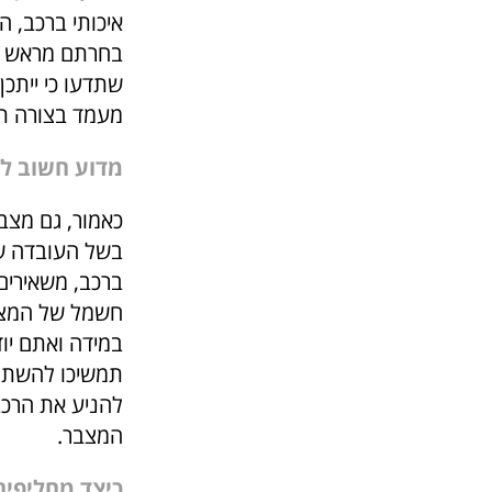
איכותי ברכב, ה
בחרתם מראש במ
שתדעו כי ייתכן
מעמד בצורה תק
מדוע חשוב לב
כאמור, גם מצב
בשל העובדה של
ברכב, משאירים
חשמל של המצבר
במידה ואתם יוד
תמשיכו להשתמ
להניע את הרכב
המצבר.
כיצד מחליפים