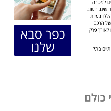
ם למכירה
חדשים, חשוב
הללו בעיות
של הרכב
כפר סבא
לאורך פרק
שלנו
תיים בתל
פ
ל
נ
י
ם
ל
כ
ו
ו
כ
ל
י