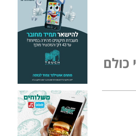
ל
כ
ו
ל
ם
פ
י
נ
י