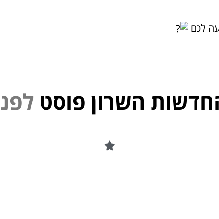
עה לכם
חדשות השרון פוסט
נ
פ
ל