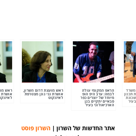
ומשרד
הראפ המקומי עולה
ראש מועצת דרום השרון,
ראש מוע
 תכנון
לבמה: ערב היפ הופ
אושרת גני גונן מצטרפת
אושרת ג
שכונת
מיוחד של יוצרים כפר
לאיזנקוט
לאיזנקו
בעיר
סבאיים יתקיים בגן
הארכיאולוגי בעיר
אתר החדשות של השרון |
השרון פוסט