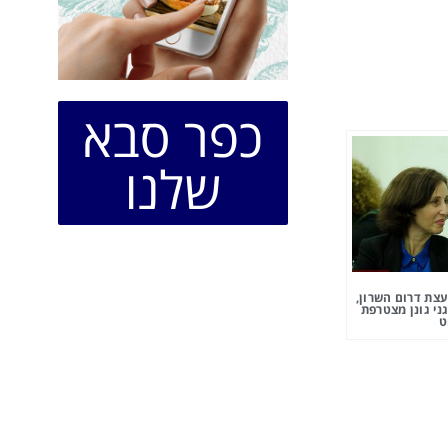
כפר סבא
שלנו
צת דרום השרון,
ני גונן מצטרפת
ט