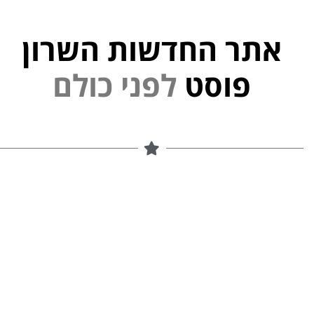
אתר החדשות השרון
י
נ
פ
פוסט
ל
ם