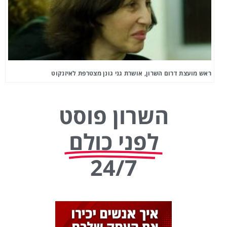
ראש מועצת דרום השרון, אושרת גני גונן מצטרפת לאיזנקוט
השרון פוסט
לפני כולם
24/7