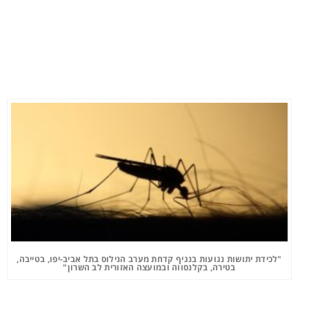
"לכידת יתושות נגועות בנגיף קדחת מערב הנילוס בתל אביב-יפו, בטייבה,
בטירה, בקלנסווה ובמועצה האזורית לב השרון"