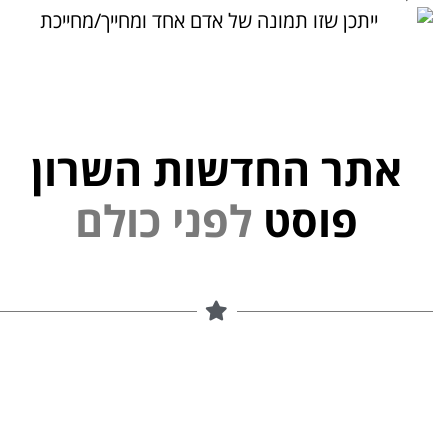
אתר החדשות השרון
פוסט
ל
פ
נ
י