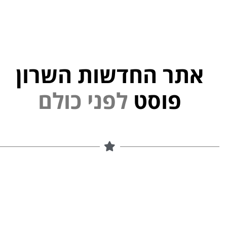
אתר החדשות השרון
פוסט
ל
פ
נ
י