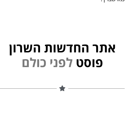
אתר החדשות השרון
י
נ
פ
פוסט
ל
ם