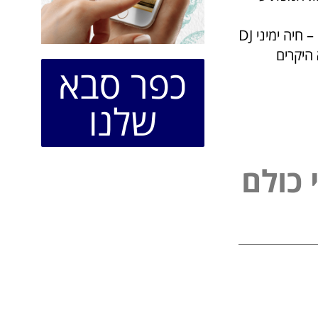
 – חיה ימיני
היקרים
כפר סבא
שלנו
ל
פ
כ
ו
ל
ם
נ
י
י