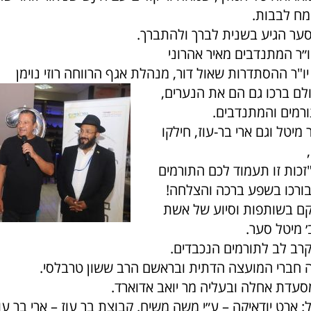
ח לבבות.
סער הגיע בשנית לברך ולהתברך.
״ר המתנדבים מאיר אהרוני
, יו"ר ההסתדרות שאול דור, מנהלת אגף הרווחה רוזי נוימן
ולם ברכו גם הם את הנערים,
רמים והמתנדבים.
יטל וגם ארי בר-עוז, חילקו
 "זכות זו תעמוד לכם התורמים
ורכו בשפע ברכה והצלחה!
רקם בשותפות וסיוע של אשת
 מיטל סער.
רב לב לתורמים הנכבדים.
ה חברי המועצה הדתית ובראשם הרב ששון טרבלסי.
סעדת אחלה ובעליה מר יואב אדוארד.
: ארט יודאיקה – ע״י משה משיח. קבוצת בר עוז – ארי בר עו