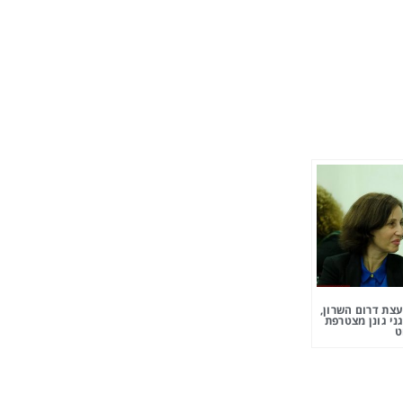
צת דרום השרון,
ני גונן מצטרפת
ט