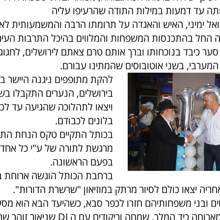
אותה עד דמעות במילות התודה שהרעיפו עליה
ואל ימיני, האיש והאגדה על תרומתו הרבה והמשמעותית לאי
ה החל בהתכנסות המשפחות והמלווים בהיכל התרבות העירו
 סער כיבד בנוכחותו וברך אותם טרם צאתם לירושלים, לחגו
המערבי, בשני אוטובוסים שהמתינו עבורם.
להקת מתופפים ניגנה היישר ב
בירושלים, הנערים התקבלו בשמ
ויצאו לתהלוכה שהגיעה עד לכו
בלונים לכבודם.
בכותל התקיים טקס הנחת התפיל
מרגשת לתורה של ע"י כל אחד
בפעם הראשונה.
ברחבת הכותל הוגשה ארוחת ב
חריה יצאו כולם לסיור מרתק במוזיאון "שרשרת הדורות".
ים ובני משפחותיהם חזרו לכפר סבא, כשהיעד הבא הוא מס
בה נהנו כולם מארוחה כיד המלך, שמחה וריקודים עם ה DJ שני