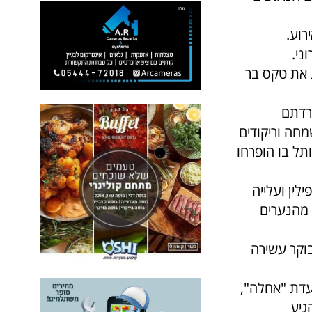
רוע.
ני.
ג את טקס בר
רדתם
חה וריקודים
תל בו הופרחו
ין ועלייה
 מהנערים
וקר עשירה
עדת "אחלה",
אור זוהר שהגיע