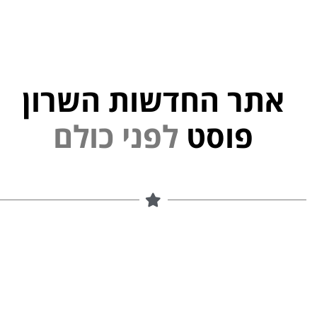
אתר החדשות השרון
י
נ
פ
ל
פוסט
ם
ל