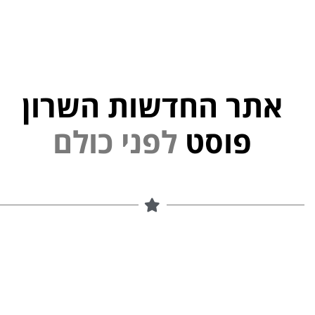
אתר החדשות השרון
י
נ
פ
ל
פוסט
ם
ל