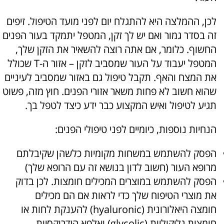
לכן, ההמלצה היא להתגלח יום לפני מועד הטיפול. זיפים
זה בסדר גמור ואם יש לך זקן, המטפל יתמקד בעור הפנים
החשוף. כלומר, אם אתה רוצה להשאיר את הזקן שלך,
המטפל יעבוד על העור שמסביב לזקן – אזור ה-T שכולל
את המצח והאף. תקבל טיפול גם באזור שמסביב לעיניים
שהוא חשוב לא פחות משאר אזורי הפנים. חוץ מזה, פשוט
תגיע לטיפול ואיש המקצוע כבר ידע כיצד לטפל בך.
הנחיות נוספות, כיומיים לפני טיפולי הפנים:
הפסק להשתמש במשחות מקומיות כלשהן שקיבלתם
מרופא העור (חשוב לדון בנושא זה עם הרופא שלך)
הפסק להשתמש במוצרים המכילים חומצות. לכן בדוק
את מוצרי הטיפוח שלך כדי לראות אם הם מכילים
חומצה היאלורונית (hyaluronic) להענקת לחות או
חומצות גליקוליות (glycolic) ואלפא הידרוקסיות