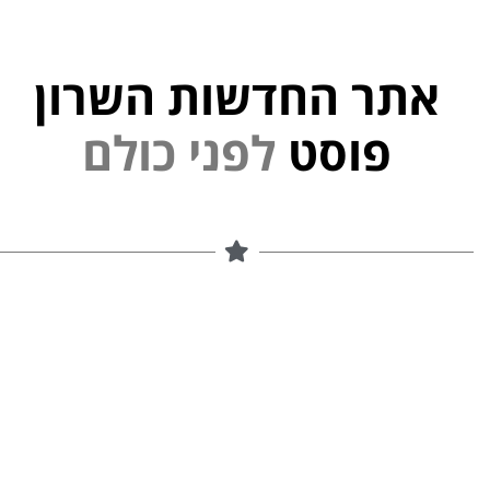
אתר החדשות השרון
י
פוסט
ל
פ
נ