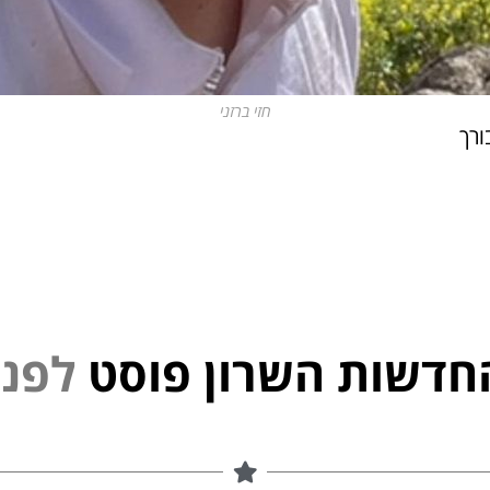
חזי ברזני
ורך
חדשות השרון פוסט