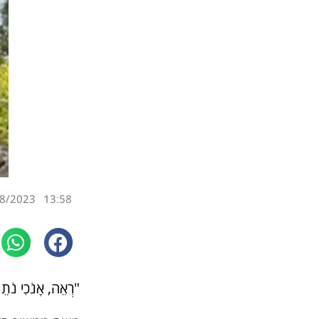
8/2023
13:58
"רְאֵה, אָנֹכִי נֹתֵן