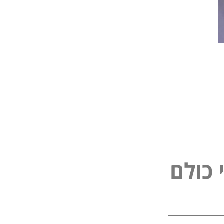
כ
י
ו
נ
פ
ל
ל
ם
ם
ל