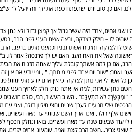
א יועילו לך, כי הרי לבסוף "פתח תפתח את ידך", וכסף וזהב
ם. ואם כן, טוב יותר שתפתח כעת את ידך וזה יועיל לך ש"צד
 שני אחים, אחד היה עשיר גדול אך קמצן גדול ולא נתן צדק
מה שהיה לו – חילק לצדקה, ובאה אשת העני לפני הרב, בט
ש לו לצדקה, ומזניח אשתו ובניו וכמעט מתים ברעב. הרב ז
וראשונה שאל את האח העני האם יש לך פרנסה? אמר לו, ב"
הרב, אם כן למה אשתך קובלת עליך שאתה מזניח את הבית 
י ואמר: "שוב יום אחד לפני מיתתך.." , ומי יודע אם אין זה 
כן כל אשר לי אני נותן לצדקה, כי אין אדם יודע מתי ימות! פ
השם נתן עשירות, למה אין אתה נותן חלק לאחיך העני שממש
 "וּמִבְּשָׂרְךָ לֹא תִתְעַלָּם" . השיב העשיר, רבי, כולם חושבים 
נכסים שלי מגיעים לערך שניים וחצי מיליון דולר, ואני עם 
ים אלף דולר, ואם יאריך השם שנותיי עד מאה ועשרים, ואני
 לי עוד שבעים שנה עד מאה ועשרים, בואו ונחלק הכסף לשב
ה שאני צריך…חשב הרב קצת ואמר, שמעוני אחים יקרים, א