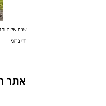
שבת שלום ומב
חזי ברזני
אתר ה