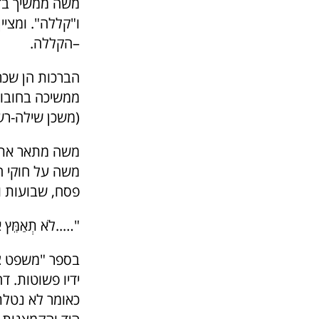
משה ממשיך בדבר
ו"קללה". ומציי
–הקללה.
הברכות הן שכר
ממשיכה בחובות 
(משכן שילה-רש״
משה מתאר את ג
משה על חוקי ה
פסח, שבועות ו
"…..לֹא תְאַמֵּץ אֶת-
בספר "משפט צד
ידיו פשוטות. ד
כאומר לא נטלתי