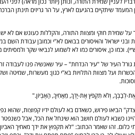
יו לעניין שמירת התורה, ונותן (יותר נכון מראה) לפני הע
ן המעמד שיתקיים בהגיעם לארץ, על הר גריזים תינתן הברכה
 על שמירת חוקי ומצוות התורה, והקללות כעונש אם לא יש
ובני ישראל והאיסורים בבואם לא"י וכמובן עבודת השם במק
י). וכמו כן, איסורים כמו לא לשמוע לנביאי שקר ולמסיתים 
ורל העיר של "עיר הנדחת" – עיר שאנשיה פנו לעבודה זרה.
כשרות ועל מצוות התלויות בא"י כגון: מעשרות, שמיטה ושל
סוכות.
לְבָבְךָ, וְלֹא תִקְפֹּץ אֶת-יָדְךָ, מֵאָחִיךָ, הָאֶבְיוֹן."
ק" הביאו פירוש, כשאדם בא לעולם ידיו קפוצות, שהוא נפ
היינו כשבא לעולם חושב הוא שינחל את הכל, אבל כשנפטר י
 כלום. זהו שאמר הכתוב: "לא תקפוץ את ידך מאחיך האביון"