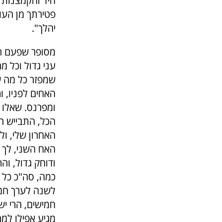
היד והקמצנות ל
פטירתך מן העול
יהלך".
מסופר שפעם היו
עני גדול וכל 
שמפזר כל מה שי
האחים לפניו, 
ומפרנס. שאלו 
הכל, התבייש הענ
האחרון שלי, ול
האח השני, לך 
ודוחק גדול, והרי
כמה, סה"כ כל ה
לשנה לערך חמיש
חמישים, הרי יש
מגיע אפילו למ