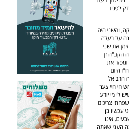
 לא ילווך בעת
ק לפניו
ה, והשני היה
ענה על בעלה
ימן את שני
ה הקב"ה זן
ומפזר את
ח"ו היום
נה הרב אל
 חי חיי צער
שיש לי מי יודע
משפחתי צריכים
 עכשיו בן
עים, אינו
תה העני שאתה