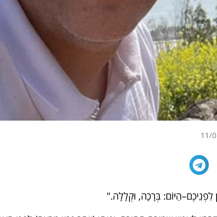
11/0
 לִפְנֵיכֶם–הַיּוֹם: בְּרָכָה, וּקְלָלָה."