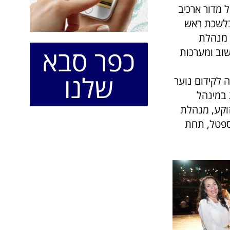
 מדור ארכיב
בלשכת ראש
ת מנהלת
כפר סבא
וב ומערכות
שלנו
 לקידום נוער
במינהל קהילה וחברה; זהר קאפח, אב בית במרכז המוזיקה לנוער גלריה 29 במינהל
זוקע, מנהלת
ספטל, תחת