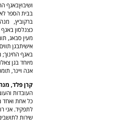
ושיבוץבאגף הח
בבית הספר לאה 
ברקוביץ, מנהל
כצנלסון באגף ה
מעין סבאג, תומ
אישיתבגן תווים
באגף החינוך; מ
מיוחד בגן צאלו
אנה ויינר, תומ
קרן פלד, מנ
העובדות והעוב
כל אחת ואחד מ
לתפקיד. אני ר
שירות לתושבים,