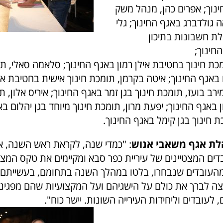
ינוך; אפרים כהן, מנהל משק
גולדברג באגף החינוך; גלי
ת חשבונות בתיכון
חינוך;
כת חינוך בחטיבת אילן רמון באגף החינוך; סלאמה סאלי, תו
 באגף החינוך; איטה בקרמן, תומכת חינוך אישית בחטיבת אל
ירב בועז, תומכת חינוך בגן זמר באגף החינוך; איריס אלון, ת
ן באגף החינוך; יפעת מרון, תומכת חינוך מיוחד בגן יהלום בא
כת חינוך בגן קימל באגף החינוך.
הלת אגף משאבי אנוש
: "כמדי שנה, לקראת ראש השנה, א
דים המצטיינים של עיריית כפר סבא ומקיימים את טקס המצט
העובדים שנבחרו, בלטו במהלך השנה בתחומם, בעשייתם 
וצה לברך את כולם על הישגיהם ועל המקצועיות שהם מפגי
 לעובדים וליחידות העירייה השונות. יישר כוח".