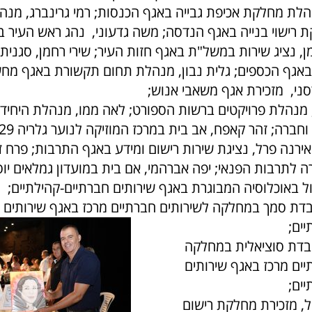
הלת מחלקת אכיפת גבייה באגף הכנסות; רמי גרינברג, מנהל
רישוי בנייה באגף הנדסה; משה גדעוני, נהג ראש העיר 
דמן, נציג שירות במשל"ת באגף חזות העיר; שירי רחמן, סגני
אגף הכספים; גלית נבון, מנהלת תחום תקשורת באגף מחש
סני, מזכירת אגף משאבי אנוש;
 מנהלת פרויקטים ברשות הספורט; לאה ממו, מנהלת היחידה
אירנה פרל, נציגת שירות רישום ומידע באגף התרבות; פרח 
 לתרבות הפנאי; יפה אברהמי, אם בית במועדון גמלאים יו
 באוכלוסיה המבוגרת באגף שירותים חברתיים-קהילתיים;
ובדת סמך במחלקה לשירותים חברתיים מרכז באגף שירותים
ים;
ובדת סוציאלית במחלקה
יים מרכז באגף שירותים
ים;
ל, מזכירת מחלקת רישום