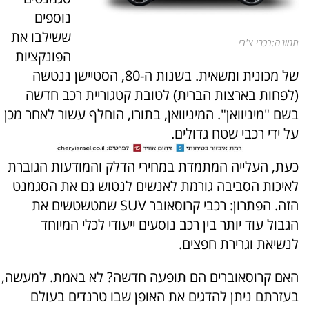
נוספים
ששילבו את
תמונה:רכבי צ'רי
הפונקציות
של מכונית ומשאית. בשנות ה-80, הסטיישן ננטשה
(לפחות בארצות הברית) לטובת קטגוריית רכב חדשה
בשם "מיניוואן". המיניוואן, בתורו, הוחלף עשור לאחר מכן
על ידי רכבי שטח גדולים.
כעת, העלייה המתמדת במחירי הדלק והמודעות הגוברת
לאיכות הסביבה גורמת לאנשים לנטוש גם את הסגמנט
הזה. הפתרון: רכבי קרוסאובר SUV שמטשטשים את
הגבול עוד יותר בין רכב נוסעים ייעודי לכלי המיוחד
לנשיאת וגרירת חפצים.
האם קרוסאוברים הם תופעה חדשה? לא באמת. למעשה,
בעזרתם ניתן להדגים את האופן שבו טרנדים בעולם