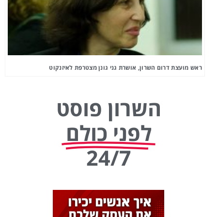
ראש מועצת דרום השרון, אושרת גני גונן מצטרפת לאיזנקוט
השרון פוסט
לפני כולם
24/7