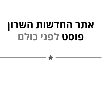
אתר החדשות השרון
פוסט
ל
פ
נ
י