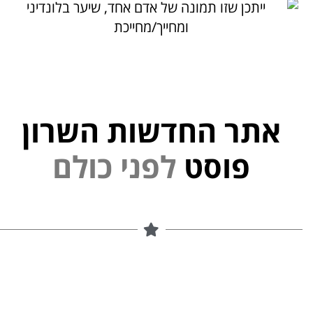
אתר החדשות השרון
פוסט
ל
פ
נ
י