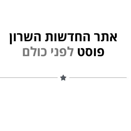
אתר החדשות השרון
פוסט
ל
פ
נ
י