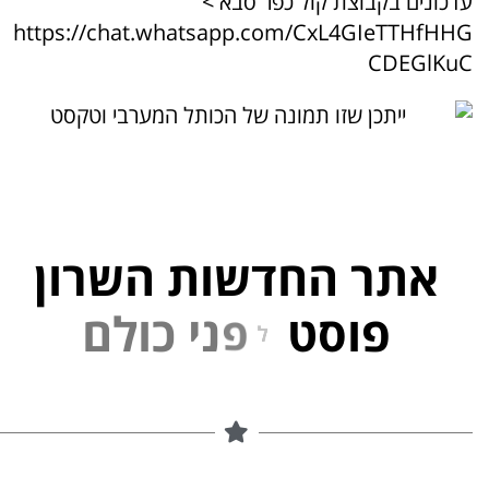
עדכונים בקבוצת קול כפר סבא >
https://chat.whatsapp.com/CxL4GIeTTHfHHG
CDEGlKuC
אתר החדשות השרון
פוסט
ל
פ
נ
י