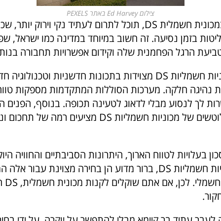
צילום Ed Harvey באתר PEXELS
על ידי בחירה במכונית חשמלית DS, תוכל לתרום לעתיד נקי וירוק יו
יטות בזמן נסיעה. זה חשוב במיוחד במדינה כמו ישראל, שפ
ביעת הרגל הפחמנית שלה וקידום אפשרויות תחבורה בנות 
יתר על כן, מכוניות חשמליות DS מצוידות בתכונות חדשניות וטכנולוגי
ת נהיגה חלקה. מערכות הסוללות המתקדמות מספקות טווח
ות לך לנסוע מבלי לדאוג לטעינה תכופה. בנוסף, הפנים הי
והעיצובים המלוטשים של מכוניות חשמליות DS מציעים רמ
 בעלויות לטווח הארוך, היתרונות הסביבתיים והחוויה היו
שמציעות מכוניות חשמליות DS, ברור מדוע הן בחירה מצוינת עבור 
להשקיע 
קור.
לעבר עתיד בר קיימא מבלי להתפשר על יוקרה, על ידי בחיר