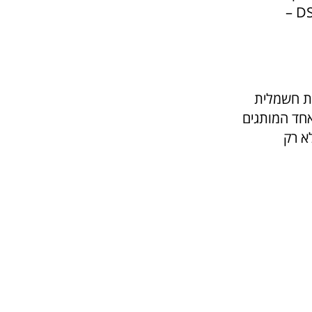
וחווית נהיגה חלקה. הצטרפו למהפכה החשמלית ובחרו במכונית חשמלית DS –
ית חשמלית
אחד המותגים
 שהן לא רק