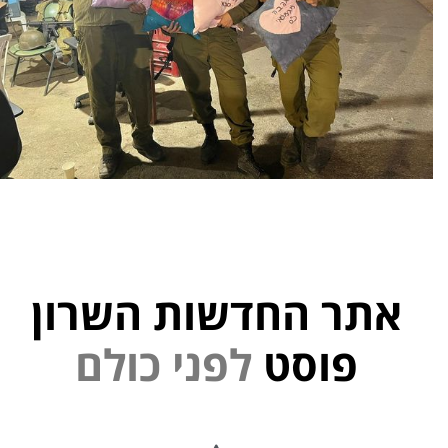
אתר החדשות השרון
פוסט
ל
פ
נ
י