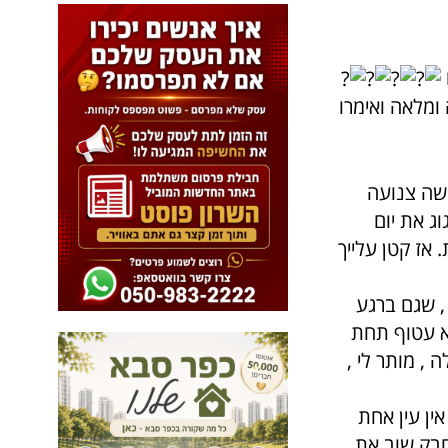
 ומלאה ואימרו
קשה צנועה
ג את יום
האהובים. לא קשה. נכון ? 74 היום נתת. אז קטן עלייך
 , שגם ברגע
א עטוף תחת
 , מותר לי ,
ין עין אחת
חבק שוב את