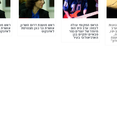
גועות
הראפ המקומי עולה
ראש מועצת דרום השרון,
ראש מוע
ערב
לבמה: ערב היפ הופ
אושרת גני גונן מצטרפת
אושרת ג
-יפו,
מיוחד של יוצרים כפר
לאיזנקוט
לאיזנקו
ה,
סבאיים יתקיים בגן
עצה
הארכיאולוגי בעיר
ון"