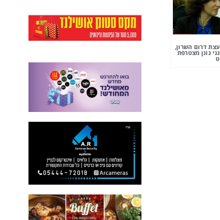
צת דרום השרון,
ני גונן מצטרפת
ט