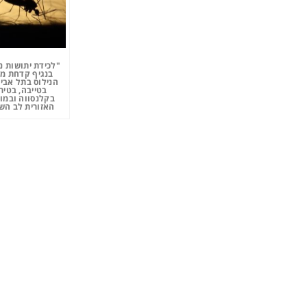
"לכידת יתושות נ
בנגיף קדחת מ
הנילוס בתל אביב
בטייבה, בטיר
בקלנסווה ובמו
האזורית לב השר