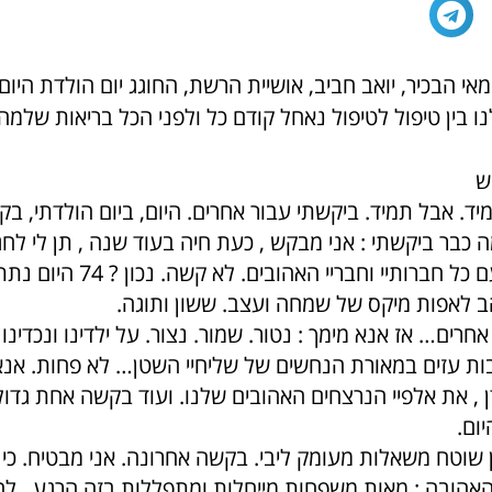
אי הבכיר, יואב חביב, אושיית הרשת, החוגג יום הולדת היום
נו בין טיפול לטיפול נאחל קודם כל ולפני הכל בריאות שלמה
ש
ד. אבל תמיד. ביקשתי עבור אחרים. היום, ביום הולדתי, ב
 כבר ביקשתי : אני מבקש , כעת חיה בעוד שנה , תן לי לחגו
הולדתי ה 75 עם כל חברותיי וחבריי 
אחרים… אז אנא מימך : נטור. שמור. נצור. על ילדינו ונכדינו
ות עזים במאורת הנחשים של שליחיי השטן… לא פחות. אנ
ן , את אלפיי הנרצחים האהובים שלנו. ועוד בקשה אחת גדולה
יום.
 שוטח משאלות מעומק ליבי. בקשה אחרונה. אני מבטיח. כי א
אהובה : מאות משפחות מייחלות ומתפללות בזה הרגע , ל