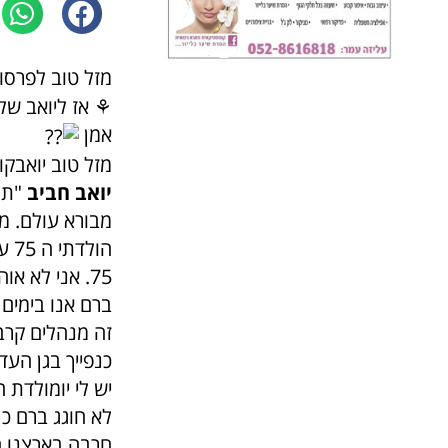
מזל טוב לפרסומ
⚘️ אז ליואב של
אמן
מזל טוב יואבקו
יואב חביב
"תמי
מבורא עולם. מה
75. אני לא אוהב לאפות מיקס של שמחה ועצב. ששון ותוגה.
ברם אנו בימים 
זה מנהלים קרב
כנפייך בגן העד
יש לי יומולדת ה
לא חוגג ברם כן
חרבה בארצנו ה