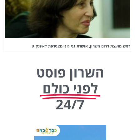
ראש מועצת דרום השרון, אושרת גני גונן מצטרפת לאיזנקוט
השרון פוסט
לפני כולם
24/7