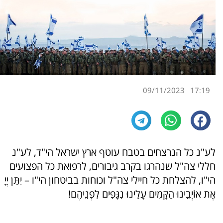
09/11/2023
17:19
לע"נ כל הנרצחים בטבח עוטף ארץ ישראל הי"ד, לע"נ
חללי צה"ל שנהרגו בקרב גיבורים, לרפואת כל הפצועים
הי"ו, להצלחת כל חיילי צה"ל וכוחות בביטחון הי"ו – יִתֵּן יְיָ
אֶת אוֹיְבֵינוּ הַקָּמִים עָלֵינוּ נִגָּפִים לִפְנֵיהֶם!