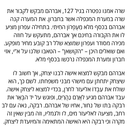
שרה אמנו נפטרה בגיל 127, אברהם מבקש לקבור את
שרה במערת המכפלה אשר בחברון. את המערה קנה
אברהם בכסף מלא מֵעֶפְרוֹן החִיתִי. בתחילה עפרון מציע
לו את הקבורה בחינם אך אברהם, מתעקש על חוזה
מכירה מסודר ועפרון שמוצא שלל רב קובע מחיר מופקע.
ואם שואלים היכן – "הקושאן" – הטאבו שלנו על א"י, אזי
חברון ומערת המכפלה נרכשו בכסף מלא.
אברהם מבקש למצוא אישה לבנו יצחק, אך חשוב לו
שיצחק יתחתן עם מישהי מבני משפחתו. לשם כך, הוא
שולח את עַבְדוֹ אליעזר לחרן, בכדי למצוא ליצחק אישה.
עבד אברהם מגיע לאֲרַם נַהֲרַיִם, ופוגש על יד הבְּאֵר את
רבקה בתו של נחור, אחיו של אברהם. רבקה, נאה עם לב
רחב, מציעה לאליעזר מים, לו ולגמליו, וזה מבין שאין זה
מקרה וכי רבקה היא האישה המתאימה והמיועדת ליצחק.