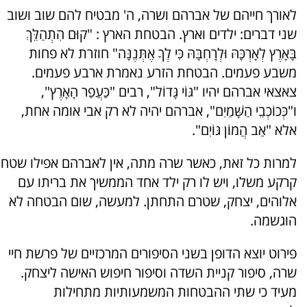
לאורך חייהם של אברהם ושרה, ה' מבטיח להם שוב ושוב
שני דברים: ילדים וארץ. הבטחת הארץ : "קוּם הִתְהַלֵּךְ
בָּאָרֶץ לְאָרְכָּהּ וּלְרָחְבָּהּ כִּי לְךָ אֶתְּנֶנָּה" חוזרת לא פחות
משבע פעמים. הבטחת הזרע נאמרת ארבע פעמים.
צאצאי אברהם יהיו "גּוֹי גָּדוֹל", רבים "כַּעֲפַר הָאָרֶץ",
ו"כְּכוֹכְבֵי הַשָּׁמַיִם", אברהם יהיה לא רק אבי אומה אחת,
אלא "אַב הֲמוֹן גּוֹיִם".
למרות כל זאת, כאשר שרה מתה, אין לאברהם אפילו שטח
קרקע משלו, ויש לו רק ילד אחד הממשיך את בריתו עם
אלוהים, יצחק, שטרם התחתן. למעשה, שום הבטחה לא
הוגשמה.
פירוט יוצא הדופן בשני הסיפורים המרכזיים של פרשת חיי
שרה, סיפור קניית השדה וסיפור חיפוש האישה ליצחק.
מעיד כי שתי ההבטחות המשמעותיות מתחילות