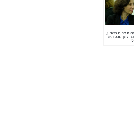
צת דרום השרון,
ני גונן מצטרפת
ט