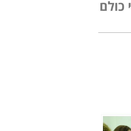
ל
פ
ו
ל
ם
כ
נ
י
י