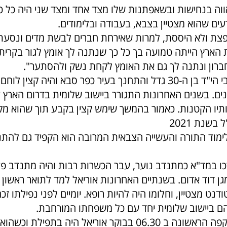
ווה בנחישות ובשאפתנות שלו מצד אחד ומצד שני היה כל כך
ים שהוא מצטיין בצבא, בעבודה ובלימודים.
פצת ולא היססת, למרות שאירחת חברים לבשת מדים ונסעת
הארץ הייתה טמועה בך כל כך שנתנה לך אומץ לגור בקרית
ברון ונתנה לך גם את האומץ לקחת נשק ולהסתער".
רס"ן אוריאל ביבי הי"ד בן ה-30 גדל והתחנך בעיר כפר סבא והיה קצין 
ם. בשנים האחרונות התגורר ביישוב שלומית בדרום הארץ 
תיו הקטנות. כאמור בהמשך שימש קצין בקבע תוך שהוא מק
בשנת 2021
ימוד התורה והעשייה הצבאית המרובה הוא הקפיד גם להת
כו במד"א כמתנדב נוער, עבר הכשרות רבות והיה מתנדב פ
מגן דוד אדום. בשנתיים האחרונות אוריאל למד לתואר ראשון
ודנט מצטיין, וחלומו היה להיות רופא. יומיים לפני נפילתו ז
 ביישוב שלומית יחד עם כל משפחתו המורחבת.
כשהחלה המתקפה הראשונה ב 06.30 בבוקר אוריאל היה בתפיל