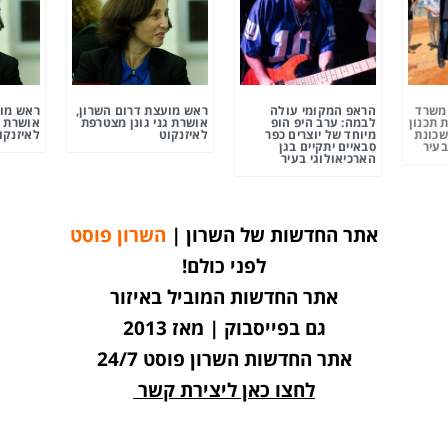
ומשרד
הראפ המקומי עולה
ראש מועצת דרום השרון,
ראש מוע
 תכנון
לבמה: ערב היפ הופ
אושרת גני גונן מצטרפת
אושרת ג
שכונת
מיוחד של יוצרים כפר
לאיזנקוט
לאיזנקו
בעיר
סבאיים יתקיים בגן
הארכיאולוגי בעיר
אתר החדשות של השרון |
השרון פוסט
לפני כולם!
אתר החדשות המוביל באיזור
גם בפייסבוק | מאז 2013
אתר החדשות השרון פוסט 24/7
לחצו כאן ליצירת קשר