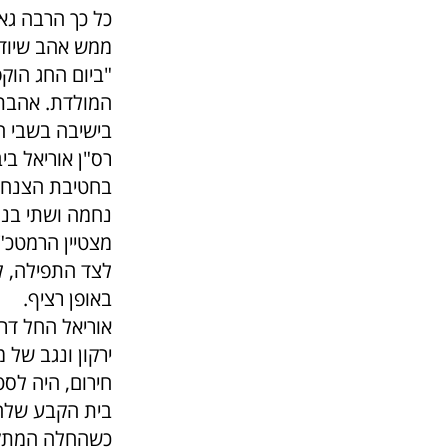
כל כך הרבה גא
ממש אהב שיודע
"ביום החג הוק
המולדת. אהבת 
בישיבה בשבי ח
בחטיבת הצנחני
נחמה ושתי בנו
מצטיין הרמטכ"ל 
לצד התפילה, ל
באופן רציף.
אוריאל החל דר
ירקון ונגב של 
חירום, היה לסט
בית הקבע שלהם