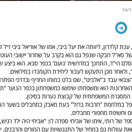
14/1
נת קלדרון, ליוותה את יעל ביבי, אמו של אוריאל ביבי ז״ל
של סא"ל חבקה שנפל גם הוא בקרב על שחרור יישובי העוטף
סלם הי"ד, התחנך במדרשית 'נועם' בכפר סבא. הוא ביצע שי
, ולאחר מכן התעקש לעבור ליחידת הקומנדו במילואים.
צבאי עבד ב"אלביט", שם בלט במוחו החריף ובדרכי הפתרון 
האחרונות הוא ומשפחתו שימשו כמשפחתון בכפר הנוער "תל
 המסגרת המשפחתית של קבוצת נערות בסיכון.
, הוא נפל במלחמת "חרבות ברזל" בעת מאבק במחבלים בשער הנ
ם וחשיפת מחפורי מחבלים.
ד של רותי, אימו של אביחי ספדה לו: "אביחי היה ילד רגיש,
ת עוולות גם במחיר של התנגשויות עם המורים והרבנים. י