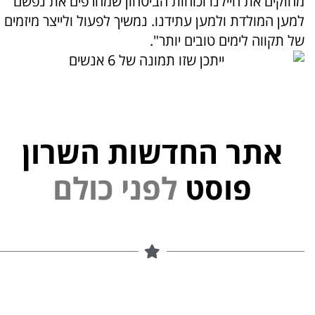
מחזקים את חיילנו וכוחות הביטחון שמחרפים את נפשם
למען המולדת ולמען עתידנו. נמשיך לפעול ולייצר מיזמים
של תקווה לימים טובים יותר".
אתר החדשות השרון
פוסט
ל
פ
נ
י