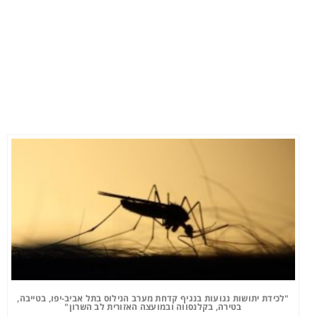
"לכידת יתושות נגועות בנגיף קדחת מערב הנילוס בתל אביב-יפו, בטייבה,
בטירה, בקלנסווה ובמועצה האזורית לב השרון"