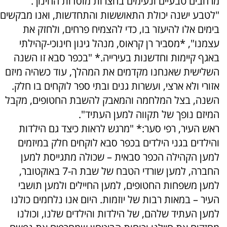
מרחבים טבעיים ונעימים בחצרות מוסדות החינוך.
"לטבע ישנה יכולת התאוששות והתחדשות, ואנו מבקשים
בימים אלו להיעזר בו, כדי להצמיח פרחים, ולחזק את
עצמנו", *מסביר רן קראוס, מנהל גינון חינוכי-קהילתי
באגף קיימות וחדשנות בעירייה.* "בכפר סבא זו השנה
השלישית שאנחנו מקדמים את המהלך, עוד כשהיה מיזם
אזורי ולא ארצי, ועשרות גנים ובתי ספר לוקחים בו חלק.
השנה, בצל המלחמה והמאבק להשבת החטופים, מקבל
המיזם נופך של תקווה למען העתיד".
ראש העיר, רפי סער:* "מרגש לראות כיצד גם הילדות
והילדים בגני הילדים בכפר סבא לוקחים חלק במיזמים
למען הקהילה הכפר סבאית – שכולה מתגייסת למען
החברה, למען שורדי הטבח של שבת ה-7 באוקטובר,
למען משפחות החטופים, למען החיילים ולמען תושבי
העיר – במאות רבות של יוזמות. היום אנו נלחמים כולנו
למען העתיד שלהם, של הילדות והילדים שלנו, וכולנו