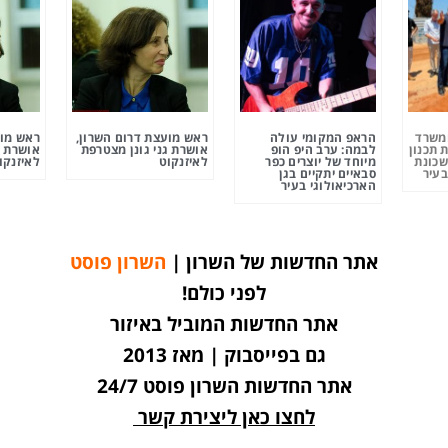
ומשרד
הראפ המקומי עולה
ראש מועצת דרום השרון,
ראש מוע
 תכנון
לבמה: ערב היפ הופ
אושרת גני גונן מצטרפת
אושרת ג
שכונת
מיוחד של יוצרים כפר
לאיזנקוט
לאיזנקו
בעיר
סבאיים יתקיים בגן
הארכיאולוגי בעיר
אתר החדשות של השרון |
השרון פוסט
לפני כולם!
אתר החדשות המוביל באיזור
גם בפייסבוק | מאז 2013
אתר החדשות השרון פוסט 24/7
לחצו כאן ליצירת קשר