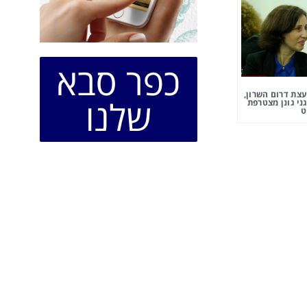
כפר סבא
צת דרום השרון,
שלנו
ני גונן מצטרפת
ט