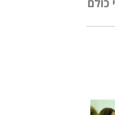
נ
י
פ
ל
כ
ו
ם
ל
ל
ו
ם
כ