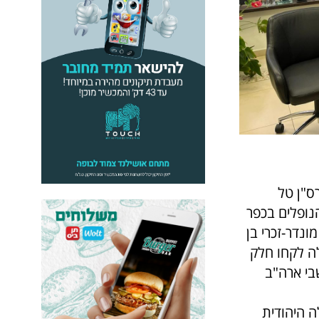
ס"ן טל
ות הנופלים בכפר
ונדר-זכרי בן
ילה לקחו חלק
בי ארה"ב
 היהודית