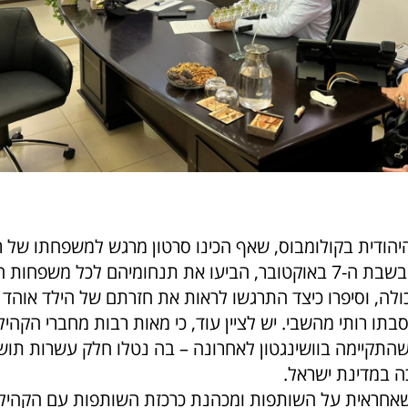
יהודית בקולומבוס, שאף הכינו סרטון מרגש למשפחתו של ר
גרושקה שנפל בשבת ה-7 באוקטובר, הביעו את תנחומיהם לכל משפח
לה, וסיפרו כיצד התרגשו לראות את חזרתם של הילד אוהד מ
רן וסבתו רותי מהשבי. יש לציין עוד, כי מאות רבות מחברי הקה
תקיימה בוושינגטון לאחרונה – בה נטלו חלק עשרות תוש
ה במדינת ישראל.
 שאחראית על השותפות ומכהנת כרכזת השותפות עם הקהילה