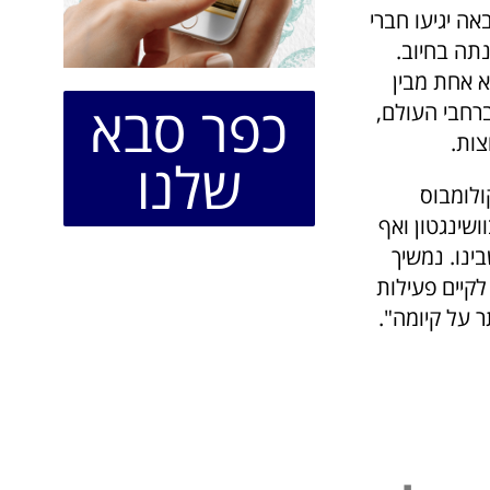
ה יגיעו חברי
תה בחיוב.
א אחת מבין
כפר סבא
ם כ 450 קהילות יהודיות ברחבי העולם,
שלנו
ולומבוס
שינגטון ואף
ינו. נמשיך
קיים פעילות
 על קיומה".