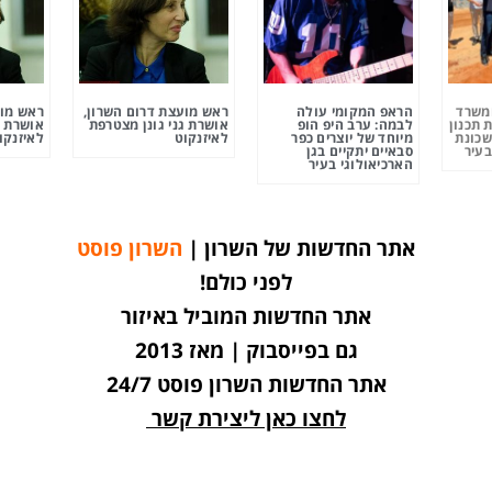
ומשרד
הראפ המקומי עולה
ראש מועצת דרום השרון,
ראש מוע
 תכנון
לבמה: ערב היפ הופ
אושרת גני גונן מצטרפת
אושרת ג
שכונת
מיוחד של יוצרים כפר
לאיזנקוט
לאיזנקו
בעיר
סבאיים יתקיים בגן
הארכיאולוגי בעיר
אתר החדשות של השרון |
השרון פוסט
לפני כולם!
אתר החדשות המוביל באיזור
גם בפייסבוק | מאז 2013
אתר החדשות השרון פוסט 24/7
לחצו כאן ליצירת קשר