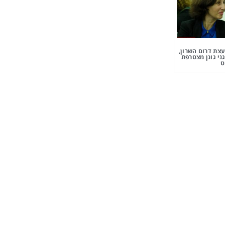
צת דרום השרון,
ני גונן מצטרפת
ט