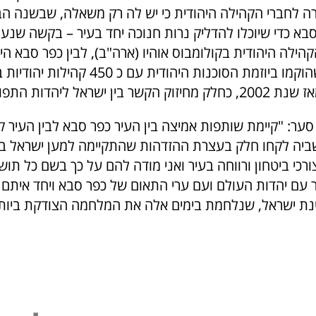
ה לחברי הקהילה היהודית כי יש לה רק משאלה, שבשנה הבא
בא כדי שיוכלו להדליק נרות חנוכה יחד בעיר – בקשה שנענ
הילה היהודית בקולומבוס אוהיו (ארה"ב), לבין כפר סבא הי
40 שותפויות שהוקמו ביוזמת הסוכנות היהודית ע
ין ישראל ליהדות התפוצות.
סער: "קיימת שותפות אמיצה בין העיר כפר סבא לבין העיר ק
ביה לקחו חלק בעצרת ההזדהות שהתקיימה למען ישראל בוו
רכי ביטחון ורווחה בעיר ואני מודה להם על כך בשם כל תושב
עם יהדות העולם ועם ערי התאום של כפר סבא ויחד איתם ל
ת ישראל, שנלחמת בימים אלה את המלחמה הצודקת ביותר