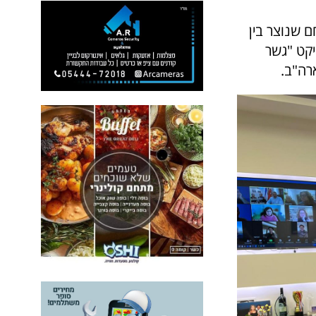
 שנוצר בין
יקט "גשר
רה"ב.