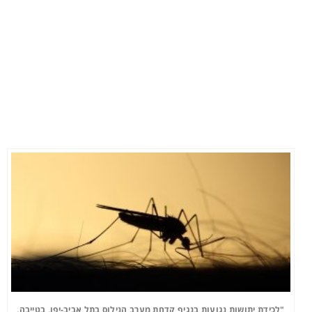
"לכידת יתושות נגועות בנגיף קדחת מערב הנילוס בתל אביב-יפו, בטייבה,