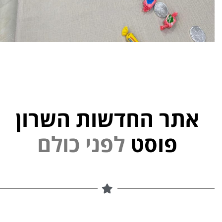
אתר החדשות השרון
פוסט
ל
פ
נ
י