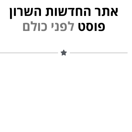
אתר החדשות השרון
פוסט
ל
פ
נ
י