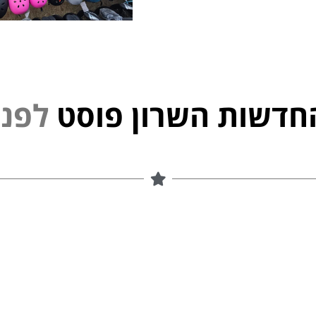
חדשות השרון פוסט
נ
פ
ל