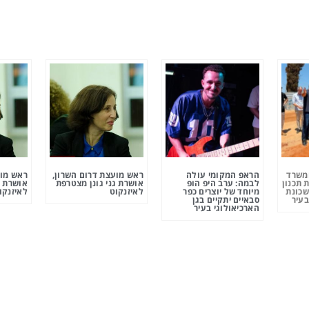
ומשרד
הראפ המקומי עולה
ראש מועצת דרום השרון,
ראש מוע
 תכנון
לבמה: ערב היפ הופ
אושרת גני גונן מצטרפת
אושרת ג
שכונת
מיוחד של יוצרים כפר
לאיזנקוט
לאיזנקו
בעיר
סבאיים יתקיים בגן
הארכיאולוגי בעיר