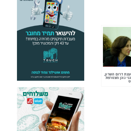
צת דרום השרון,
ני גונן מצטרפת
ט