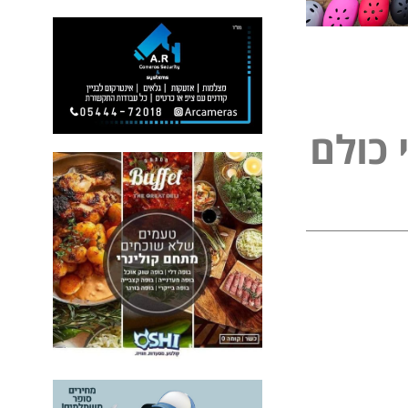
ל
פ
כ
ו
ל
ם
נ
י
י