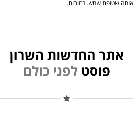
אותה שטופת שמש. רחובות.
אתר החדשות השרון
י
נ
פ
ל
פוסט
ם
ל
ו
כ