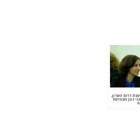
צת דרום השרון,
ני גונן מצטרפת
ט