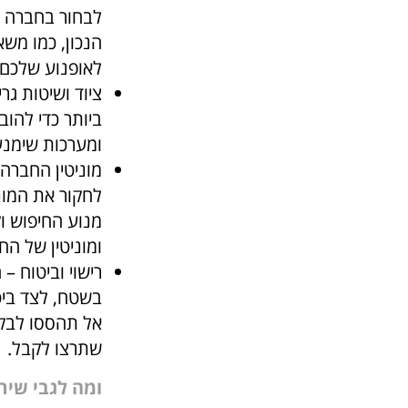
לבחור בחברה ש
הנכון, כמו מש
לאופנוע שלכם
ציוד ושיטות גר
ביותר כדי להו
ומערכות שימנע
מוניטין החברה 
לחקור את המונ
מנוע החיפוש וק
ומוניטין של הח
רישוי וביטוח –
בשטח, לצד ביט
אל תהססו לבק
שתרצו לקבל.
ומה לגבי שיר