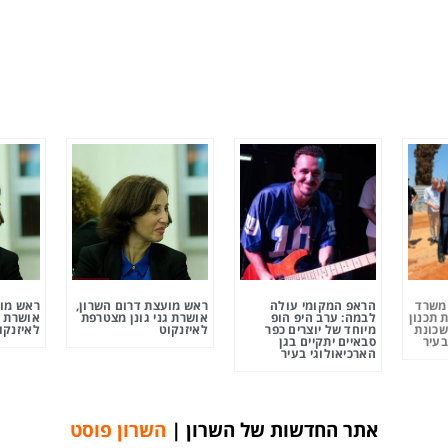
ומשרד
הראפ המקומי עולה
ראש מועצת דרום השרון,
ראש מוע
 תכנון
לבמה: ערב היפ הופ
אושרת גני גונן מצטרפת
אושרת ג
שכונת
מיוחד של יוצרים כפר
לאיזנקוט
לאיזנקו
בעיר
סבאיים יתקיים בגן
הארכיאולוגי בעיר
אתר החדשות של השרון |
השרון פוסט