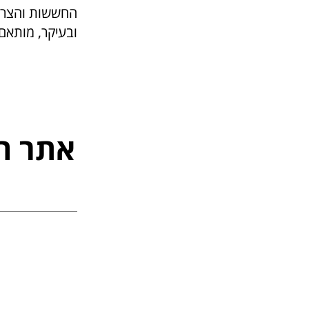
החששות והצרכי
ובעיקר, מותאם
אתר ה