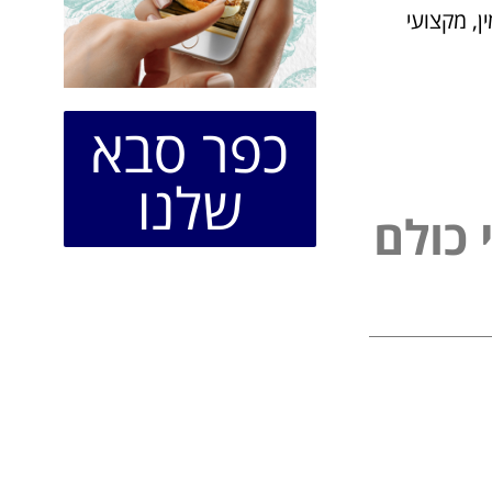
ן, מקצועי
כפר סבא
שלנו
כ
ו
ל
ם
ל
פ
נ