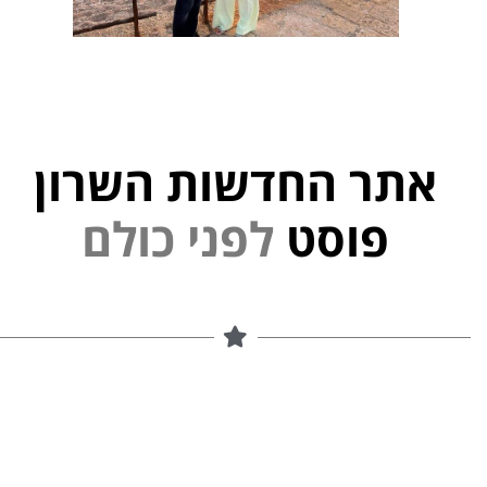
אתר החדשות השרון
פוסט
ל
פ
נ
י