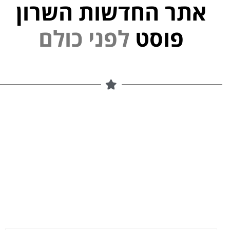
אתר החדשות השרון
י
נ
פ
ל
פוסט
ם
ל
ו
כ