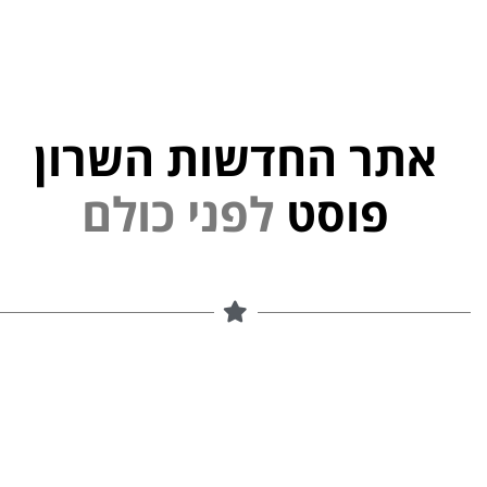
אתר החדשות השרון
פ
נ
ל
י
פוסט
ם
ל
ו
כ